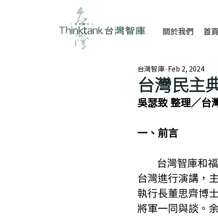
關於我們
首
台灣智庫
Feb 2, 2024
台灣民主
吳瑟致 整理／台
一、前言
        台灣智庫和福和會共同邀請前美國國務卿龐佩奧首席政策顧問余茂春博士在
台灣進行演講，
執行長董思齊博
將軍一同與談。