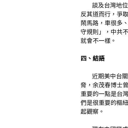
        談及台灣地位和外交關係，余茂春也以「半夜的路口」妙喻，認為台灣可以
反其道而行，爭
鬧馬路，車很多
守規則」，中共
就會不一樣。
四、結語
        近期美中台關係最重要的是全球典範的改變，全球都開始認知到中共的威
脅，余茂春博士
重要的一點是台
們是很重要的樞
起觀察。