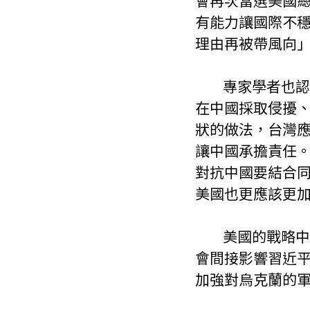
會再次當選美國
有能力讓國際不
理由再被帶風向
        專家學者也認為，過去《台灣關係法》訂定尚未有灰色地帶戰略，而因應現
在中國採取侵擾
狀的做法，台灣
讓中國承擔責任
對抗中國要結合
美國也更應該更
        美國的戰略中心應該要是以中國為主軸，但如果俄烏戰爭沒有打贏，可能就
會間接影響習近
加強對烏克蘭的