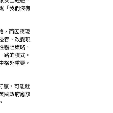
家安全經驗，
說「我們沒有
侵吞、改變現
性嚇阻策略，
一路的模式。
中格外重要。
美國政府應該
。