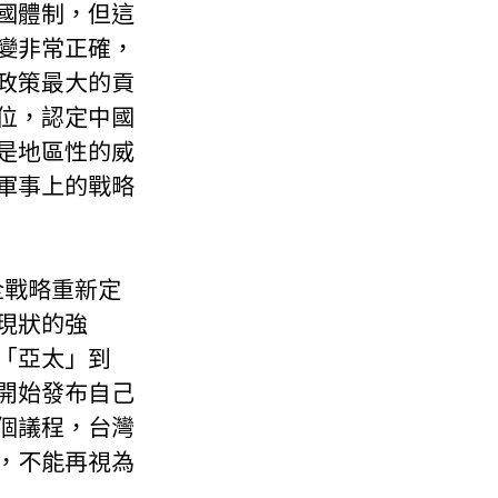
國體制，但這
變非常正確，
政策最大的貢
位，認定中國
是地區性的威
軍事上的戰略
現狀的強
「亞太」到
開始發布自己
個議程，台灣
，不能再視為