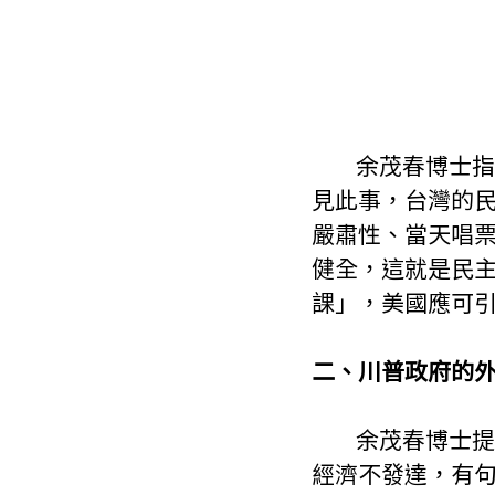
        余茂春博士指出台灣的很多事情與議題都是用民主機制解決，華盛頓非常樂
見此事，台灣的
嚴肅性、當天唱
健全，這就是民
課」，美國應可
二、川普政府的
        余茂春博士提到，在1980年代時，國際社會看待中國，大多覺得中共很弱，
經濟不發達，有