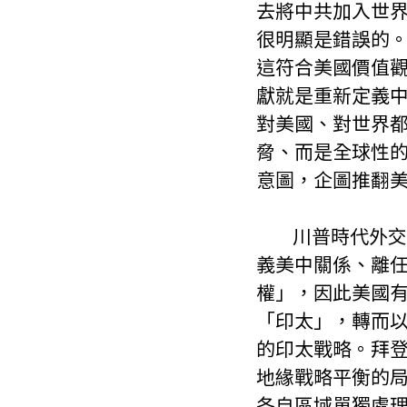
去將中共加入世
很明顯是錯誤的
這符合美國價值
獻就是重新定義
對美國、對世界
脅、而是全球性
意圖，企圖推翻
        川普時代外交政策變化的影響至今持續存在，2017 年國家安全戰略重新定
義美中關係、離
權」，因此美國
「印太」，轉而
的印太戰略。拜
地緣戰略平衡的
各自區域單獨處