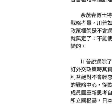
        余茂春博士特別提到，儘管很多人認為川普說話很直，但其背後都有重要的
戰略考量，川普
政策框架是不會
就奠定了：不能
變的。
        川普說過除了貿易政策之外，其他對華政策可以放手去做，因此國務院在制
訂外交政策時其
利益絕對不會輕
的戰略中心，從
成員國重新思考
和立國根基，日