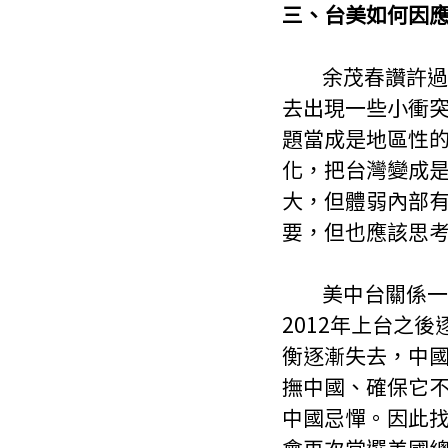
三、台美如何因
        余茂春讚許過去八年，台灣在處理台海問題過去都做的非常好，台海除了過
去出現一些小衝
題當成是地區性
化，把台灣變成
大，但體弱內部
要，但也應該思
        美中台關係一直都是動態平衡，因此任何變動都會牽扯這種平衡。習近平在
2012年上台之
衡逐漸失去，中
撫中國、確保它
中國忌憚。因此