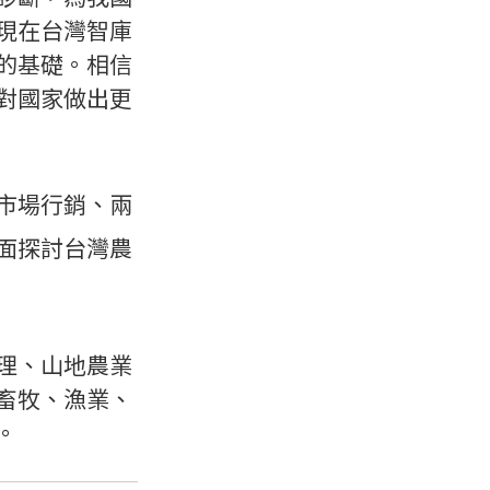
現在台灣智庫
的基礎。相信
對國家做出更
市場行銷、兩
面探討台灣農
理、山地農業
畜牧、漁業、
。