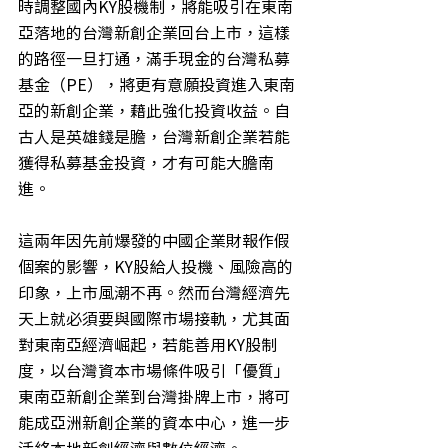
時調整國內KY股機制，將能吸引在東南
亞落地的台灣新創企業回台上市，這樣
的路徑一旦打通，滿手現金的台灣私募
基金（PE），將更有意願投資進入東南
亞的新創企業，藉此強化投資收益。自
古人是英雄錢是膽，台灣新創企業若能
獲得私募基金投資，才有可能大膽南
進。
這兩年因先前爆發的中國企業財報作假
個案的影響，KY股給人投機、風險高的
印象，上市風潮不再。然而台灣經濟先
天上就必須要與國際市場接軌，尤其面
對東南亞經濟崛起，若能善用KY股制
度，以台灣資本市場條件吸引「優質」
東南亞新創企業到台灣掛牌上市，將可
能成亞洲新創企業的資本中心，進一步
活絡本地新創經濟與數位經濟。