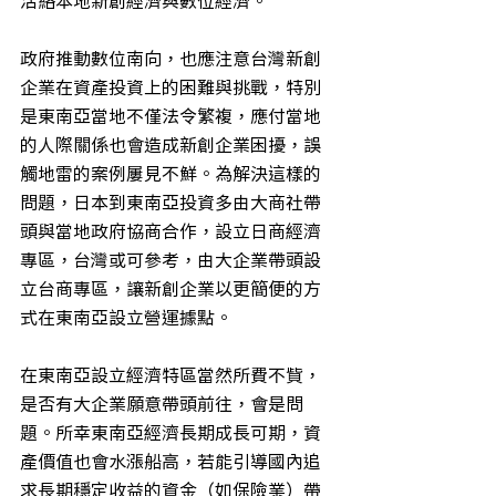
政府推動數位南向，也應注意台灣新創
企業在資產投資上的困難與挑戰，特別
是東南亞當地不僅法令繁複，應付當地
的人際關係也會造成新創企業困擾，誤
觸地雷的案例屢見不鮮。為解決這樣的
問題，日本到東南亞投資多由大商社帶
頭與當地政府協商合作，設立日商經濟
專區，台灣或可參考，由大企業帶頭設
立台商專區，讓新創企業以更簡便的方
式在東南亞設立營運據點。
在東南亞設立經濟特區當然所費不貲，
是否有大企業願意帶頭前往，會是問
題。所幸東南亞經濟長期成長可期，資
產價值也會水漲船高，若能引導國內追
求長期穩定收益的資金（如保險業）帶