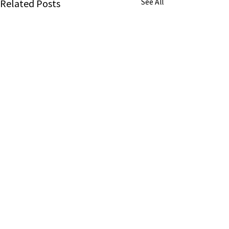
Related Posts
See All
《澄清聲明》
本會無輔導企業之顧問業