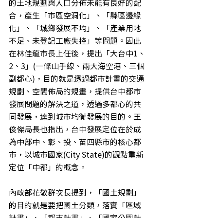
的土地規劃與人口分佈未能有良好的配
合，產生「市區空洞化」、「縣區邊緣
化」、「城鄉發展不均」、「產業用地
不足、未登記工廠失控」等問題。因此
在林佳龍市長上任後，提出「大台中1、
2、3」(一條山手線、兩大海空港、三個
副都心)，目的就是透過都市計畫的交通
規劃、空間佈局的規畫，提供台中都市
發展問題的解決之道，透過多都心的共
同發展，達到城市均衡發展的目的。王
俊傑局長也指出，台中發展定位在於成
為中部中、彰、投、苗四縣市的核心都
市，以城市國家(City State)的觀點重新
定位「中都」的概念。
內政部花敬群次長提到，「國土規劃」
的目的就是要把國土分類，落實「區域
計畫」、「都市計畫」、「國家公園計