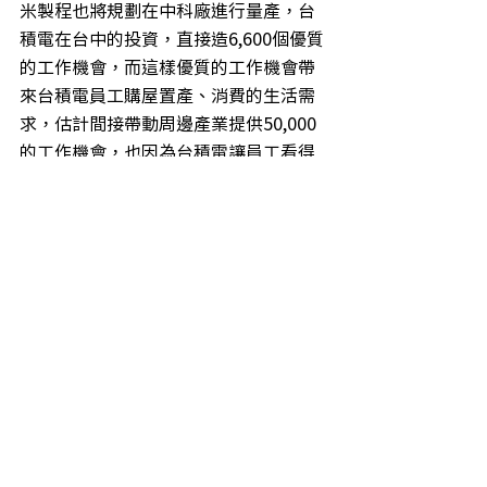
米製程也將規劃在中科廠進行量產，台
積電在台中的投資，直接造6,600個優質
的工作機會，而這樣優質的工作機會帶
來台積電員工購屋置產、消費的生活需
求，估計間接帶動周邊產業提供50,000
的工作機會，也因為台積電讓員工看得
見未來，員工的生育率也普遍優於平均
水準，相信未來在林佳龍市長團隊的努
力下，台積電也有機會在台中擴大投
資，相信也將會讓台中的人口持續成
長。
第三場次，由中央社董事長劉克襄主持
「台中成為居第二大城的分析與探討」
專題討論，劉董事長以在地55年的生活
經驗視角觀察，對於台中成為宜居第二
大城的成因專題進行分析與探討。