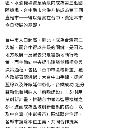
區、水湳機場遷至清泉崗成為第三個國
際機場、台中縣市合併升格成為第三個
直轄市──得以落實在台中，奠定本市
今日發展的基礎。
台中市人口超高、趕北，成為台灣第二
大城，而台中得以升級的關鍵，是因為
地方政府一反過去只是被動地執行政
策，而主動向中央提出建議並積極參與
決策過程，包括「台中市區域計畫」獲
內政部審議通過；大台中山手線、捷運
藍線以及綠線延伸彰化、台鐵成功-追分
雙軌化順利納入「前瞻建設」；5+N產
業創新計畫，推動台中做為智慧機械之
都，進而成為區域創新體系的核心；以
及中台灣（中彰投苗）區域聯合治理，
各縣市摒除本位主義、共同合作提案