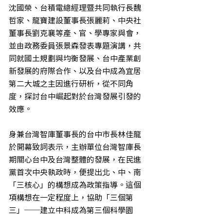
沈國榮、台積電總經理暨共同執行長魏
哲家、龍寶建設董事長張麗莉、中央社
董事長劉克襄等產、官、學專家與會，
並由政務委員張景森發表專題演講，共
同就國土規劃與均衡發展、台中產業創
新發展的府際合作、以及台中成為宜居
第二大城之主因進行研析，從不同角
度，探討台中崛起對於台灣發展引發的
效應。
身兼台灣智庫董事長的台中市長林佳龍
於開幕致詞表示，主辦單位台灣智庫長
期關心台中及台灣整體的發展，在民進
黨首次中央執政時，便提出北、中、南
「三核心」的構想成為政策指導。這個
項構想在一定程度上，協助「三個第
三」──建立中科成為第三個科學園