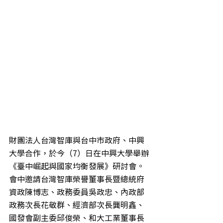
財團法人台灣智庫與台中市政府、中興
大學合作，於今（7）日在中興大學舉辦
《臺中崛起與國家均衡發展》研討會。
會中邀請台灣智庫榮譽董事長暨總統府
資政陳博志、政務委員吳政忠、內政部
政務次長花敬群、經濟部次長龔明鑫、
國發會副主委邱俊榮、和大工業董事長