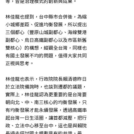
等，皆是治理模式的創新與成果。
林佳龍也提到，台中縣市合併後，為縮
小城鄉差距、促進均衡發展，所以提出
三個都心（豐原山城副都心、海線雙港
副都心、烏日高鐵副都心以及市區新舊
雙核心）的構想，縱觀全台灣，同樣也
有國土發展不均的問題，值得大家共同
正視與思考。
林佳龍也表示，行政院院長賴清德昨日
於立法院備詢時，也談到遷都的議題，
實際上，林佳龍認為更重要的是台灣要
朝向北、中、南三核心的均衡發展，只
有均衡發展才能永續發展，透過高鐵串
起台灣一日生活圈，讓首都減壓，把行
政、立法中心移至台中，這也是與賴院
長過去探討國土規劃具有的共識，最