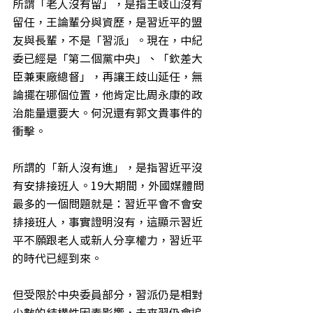
所謂「老人沒有留」，是指王岐山沒有
留任，王論輩分與資歷，是習近平的盟
友與長輩，不是「習派」。現在，中紀
委已經是「第二個黨中央」、「欽差大
臣兼東廠總督」，再讓王歧山延任，無
論擺在哪個位置，他肯定比周永康的政
治能量還要大。何況還有郭文貴事件的
衝擊。
所謂的「新人沒有進」，是指習近平沒
有安排接班人。19大期間，外國媒體問
最多的一個問題就是：習近平會不會安
排接班人，事實證明沒有，這顯示習近
平不願跟老人或新人分享權力，習近平
的時代已經到來。
但受限於中央委員部分，習派仍是相對
少數的結構性因素影響，未來習仍會追