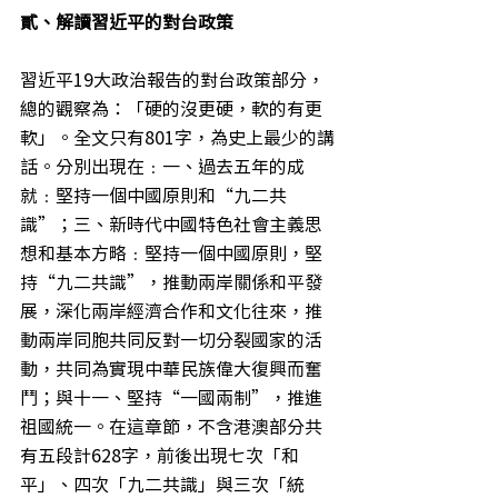
貳、解讀習近平的對台政策
習近平19大政治報告的對台政策部分，
總的觀察為：「硬的沒更硬，軟的有更
軟」。全文只有801字，為史上最少的講
話。分別出現在﹕一、過去五年的成
就﹕堅持一個中國原則和“九二共
識”；三、新時代中國特色社會主義思
想和基本方略﹕堅持一個中國原則，堅
持“九二共識”，推動兩岸關係和平發
展，深化兩岸經濟合作和文化往來，推
動兩岸同胞共同反對一切分裂國家的活
動，共同為實現中華民族偉大復興而奮
鬥；與十一、堅持“一國兩制”，推進
祖國統一。在這章節，不含港澳部分共
有五段計628字，前後出現七次「和
平」、四次「九二共識」與三次「統