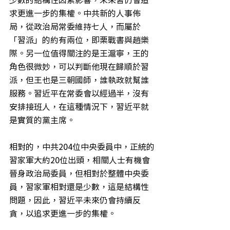
求更進一步的集權。中共新的人事佈
局，從政治局常委維持七人，而屬於
「習派」的約有兩位，即栗戰書與趙樂
際。另一位值得關注的是王滬寧，王的
角色很微妙，可以判斷他現在歸順於習
派，但王也是三朝國師，誰執政就幫誰
服務。習近平在常委會以經過半，沒有
安排接班人，在這種情況下，習近平就
是實質的黨主席。
相對的，中共204位中央委員中，正統的
習家軍大約20位出頭，相關人士有機會
晉身政治局委員，但相對於整體中央委
員，習家軍相對還是少數，這是結構性
問題，因此，習近平未來仍會持續反
貪，以追求更進一步的集權。