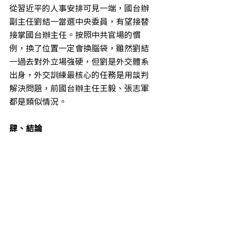
從習近平的人事安排可見一端，國台辦
副主任劉結一當選中央委員，有望接替
接掌國台辦主任。按照中共官場的慣
例，換了位置一定會換腦袋，雖然劉結
一過去對外立場強硬，但劉是外交體系
出身，外交訓練最核心的任務是用談判
解決問題，前國台辦主任王毅、張志軍
都是類似情況。
肆、結論
無論習近平的權力鞏固到何程度，基本
上都不影響習對台政策的掌控，習一人
集權，短期（五年內）兩岸關係會較穩
定；長期而言，將對兩岸關係不利，如
同普丁會對烏克蘭與克里米亞動手一
般，存在習近平會對台動手的憂慮。