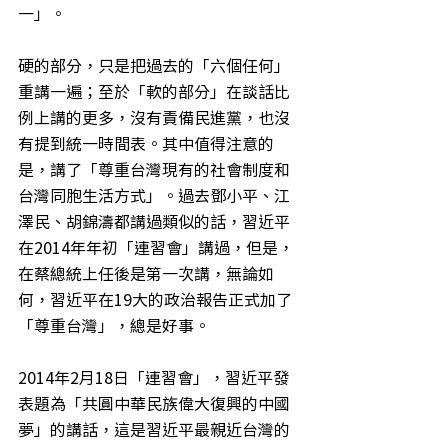
一」。
硬的部分，只是把過去的「六個任何」
重講一遍；至於「軟的部分」在談話比
例上講的更多，沒有責備民進黨，也沒
有提到統一時間表。其中值得注意的
是，講了「尊重台灣現有的社會制度和
台灣同胞生活方式」。過去鄧小平、江
澤民、胡錦濤都講過類似的話，習近平
在2014年年初「連習會」講過，但是，
在蔡總統上任後是第一次講，無論如
何，習近平在19大的政治報告正式加了
「尊重台灣」，總是好事。
2014年2月18日「連習會」，習近平發
表題為「共圓中華民族偉大復興的中國
夢」的講話，這是習近平最親近台灣的