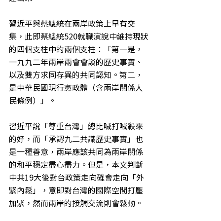
習近平與蔡總統在兩岸政策上早有交
集，此即蔡總統520就職演說中維持現狀
的四個支柱中的兩個支柱：「第一是，
一九九二年兩岸兩會會談的歷史事實、
以及雙方求同存異的共同認知。第二，
是中華民國現行憲政體（含兩岸關係人
民條例）」。
習近平說「尊重台灣」總比喊打喊殺來
的好，而「承認九二共識歷史事實」也
是一種善意，兩岸應該共同為兩岸關係
的和平穩定盡心盡力。但是，本文判斷
中共19大後對台政策走向確會走向「外
緊內鬆」，意即對台灣的國際空間打壓
加緊，然而兩岸的接觸交流則會鬆動。