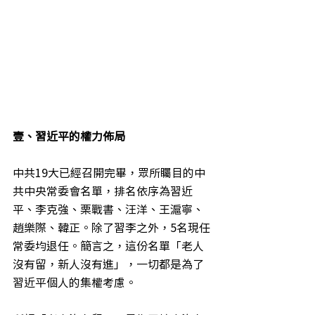
壹、習近平的權力佈局
中共19大已經召開完畢，眾所矚目的中
共中央常委會名單，排名依序為習近
平、李克強、栗戰書、汪洋、王滬寧、
趙樂際、韓正。除了習李之外，5名現任
常委均退任。簡言之，這份名單「老人
沒有留，新人沒有進」，一切都是為了
習近平個人的集權考慮。