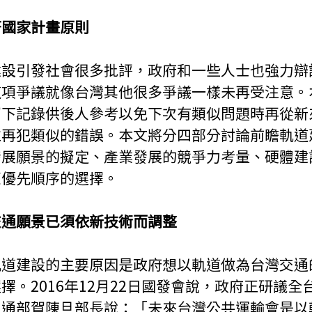
符國家計畫原則
建設引發社會很多批評，政府和一些人士也強力辯
這項爭議就像台灣其他很多爭議一樣未再受注意。
留下記錄供後人參考以免下次有類似問題時再從新
並再犯類似的錯誤。本文將分四部分討論前瞻軌道
發展願景的擬定、產業發展的競爭力考量、硬體建
策優先順序的選擇。
交通願景已須依新技術而調整
軌道建設的主要原因是政府想以軌道做為台灣交通
擇。2016年12月22日國發會說，政府正研議全
4日交通部賀陳旦部長說：「未來台灣公共運輸會是