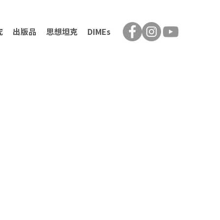
究
出版品
思想坦克
DIMEs