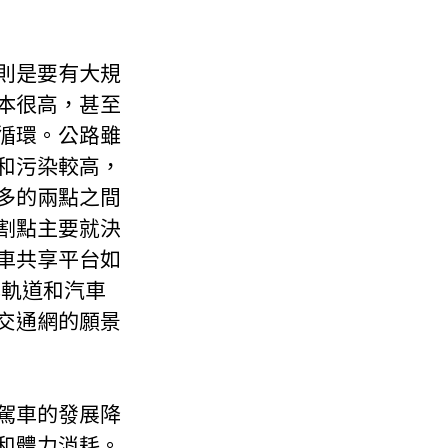
則是要有大規
本很高，甚至
循環。公路雖
和污染較高，
多的兩點之間
割點主要就決
車共享平台如
此軌道和汽車
交通網的願景
駕車的發展降
和體力消耗。