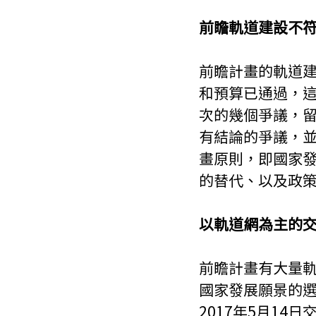
前瞻軌道建設不
前瞻計畫的軌道
和預算已通過，
次的幾個爭議，
有結論的爭議，
畫原則，即國家
的替代、以及政
以軌道網為主的
前瞻計畫有大量
國家發展願景的選
2017年5月1