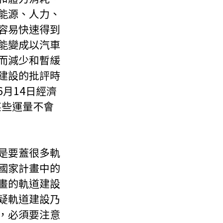
能源、人力、
容易快速得到
能變成以汽車
而減少和暫緩
建設的批評時
6月14日經濟
某些運量不會
是要蓋很多軌
國家計畫中的
畫的軌道建設
疑軌道建設乃
，必須要注意