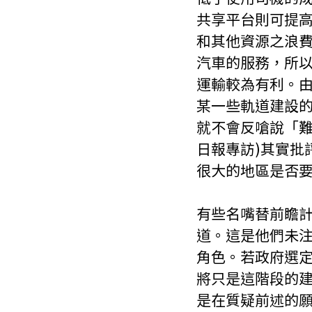
共享平台則可提
和其他資源之浪
汽車的服務，所
運輸較為有利。
某一些軌道建設
就不會反嗆說「難道
日報專訪)其實批
很大的地區是否
有些名嘴替前瞻
道。這是他們未
角色。若政府選
將只是這階段的
是在質疑前述的