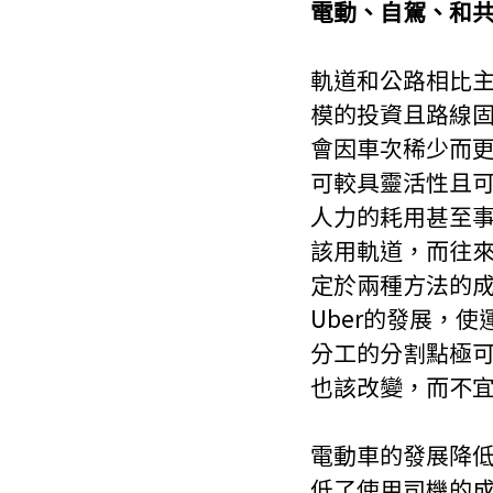
電動、自駕、和
軌道和公路相比
模的投資且路線
會因車次稀少而
可較具靈活性且
人力的耗用甚至
該用軌道，而往
定於兩種方法的
Uber的發展，
分工的分割點極
也該改變，而不
電動車的發展降
低了使用司機的