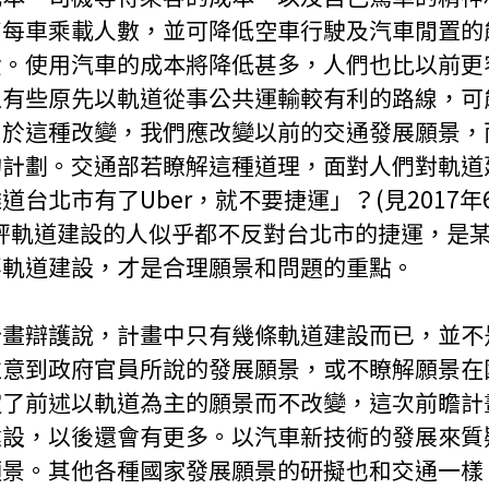
高每車乘載人數，並可降低空車行駛及汽車閒置的
費。使用汽車的成本將降低甚多，人們也比以前更
以有些原先以軌道從事公共運輸較有利的路線，可
由於這種改變，我們應改變以前的交通發展願景，
的計劃。交通部若瞭解這種道理，面對人們對軌道
台北市有了Uber，就不要捷運」？(見2017年
評軌道建設的人似乎都不反對台北市的捷運，是
要軌道建設，才是合理願景和問題的重點。
計畫辯護說，計畫中只有幾條軌道建設而已，並不
注意到政府官員所說的發展願景，或不瞭解願景在
定了前述以軌道為主的願景而不改變，這次前瞻計
建設，以後還會有更多。以汽車新技術的發展來質
願景。其他各種國家發展願景的研擬也和交通一樣