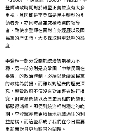
登輝執政時期對於轉型正義並沒有太多
重視，其因即是李登輝是民主轉型的引
領者外，亦同時身兼威權政黨的領導
者，致使李登輝在面對自身經歷以及國
民黨的歷史時，大多採取避重就輕的態
度。
李登輝一部分受制於統治初期權力不
穩、另一部分則是為鞏固「中華民國在
臺灣」的政治體制，必須以延續國民黨
的政權為前提，而難以對過去的歷史深
究。導致政府不僅沒有對加害者進行追
究，對黨產問題以及歷史真相的問題也
都顯得消極。即便到統治相對穩定的晚
期，李登輝亦無更積極地挑戰過往的利
益結構，而這些都成了我們在今日需要
重新面對且更加艱困的問題。