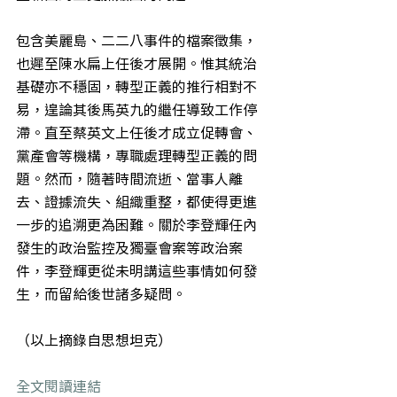
包含美麗島、二二八事件的檔案徵集，
也遲至陳水扁上任後才展開。惟其統治
基礎亦不穩固，轉型正義的推行相對不
易，遑論其後馬英九的繼任導致工作停
滯。直至蔡英文上任後才成立促轉會、
黨產會等機構，專職處理轉型正義的問
題。然而，隨著時間流逝、當事人離
去、證據流失、組織重整，都使得更進
一步的追溯更為困難。關於李登輝任內
發生的政治監控及獨臺會案等政治案
件，李登輝更從未明講這些事情如何發
生，而留給後世諸多疑問。
（以上摘錄自思想坦克）
全文閱讀連結