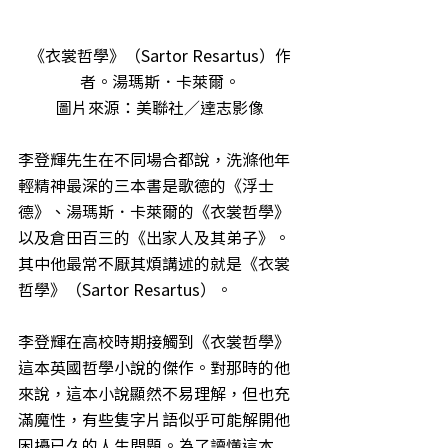
《衣裳哲學》（Sartor Resartus）作
者。湯瑪斯．卡萊爾。
圖片來源：美聯社／達志影像
李登輝先生在不同場合都說，洗滌他年
輕精神最深的三本書是歌德的《浮士
德》、湯瑪斯．卡萊爾的《衣裳哲學》
以及倉田百三的《出家人及其弟子》。
其中他最常不厭其煩講述的就是《衣裳
哲學》（Sartor Resartus）。
李登輝在高校時期接觸到《衣裳哲學》
這本英國哲學小說的傑作。對那時的他
來說，這本小說顯然不易理解，但也充
滿魔性，有些隻字片語似乎可能解開他
困擾已久的人生問題。為了讀懂這本