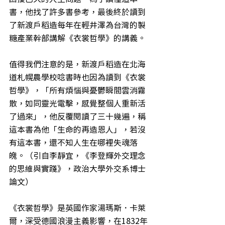
書，他找了許多書參考，最後終於讀到
了新渡戶稻造每年在輕井澤為台灣的製
糖產業幹部講解《衣裳哲學》的講義。
值得我們注意的是，新渡戶稻造在北海
道札幌農學校唸書時也因為讀到《衣裳
哲學》，「所有煩惱與憂鬱瞬間雲消霧
散，如同靈光電擊，感覺整個人重新活
了過來」，他反覆閱讀了三十幾遍，稱
這本書為他「生命的再造恩人」，若沒
有這本書，還不知人生在哪裡失魂落
魄。（引自李靜宜，《李登輝外交理念
的思維與實踐》，政治大學外交系博士
論文）
《衣裳哲學》是英國作家湯瑪斯．卡萊
爾，深受德國浪漫主義影響，在1832年