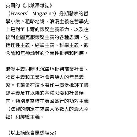
英國的《弗萊澤雜誌》
（Frasers’Magazine）分期發表的哲
學小說。粗略地說，浪漫主義在哲學史
上是對笛卡爾的懷疑主義革命、以及往
後對企圖克服懷疑主義的各種思潮，包
括理性主義、經驗主義、科學主義、觀
念論和無神論等的全面性批判和回應。
浪漫主義同時也沉痛地批判商業社會、
物質主義和工業社會帶給人的無意義
感。卡萊爾在這本著作中廣泛批評了懷
疑主義及其以降的各種思潮和社會傾
向，特別是當時在英國盛行的功效主義
（法律的制定在求最大多數人的最大幸
福）和經驗主義。
（以上摘錄自思想坦克） 