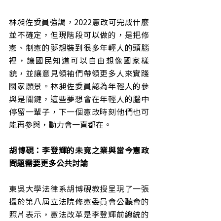
林昶佐委員強調，2022憲改可完成什麼
並不確定，但現階段可以做的，是把修
憲、制憲的夢想裝到很多年輕人的頭腦
裡，讓國民知道可以自由想像國家樣
貌，並讓意見領袖們帶領更多人來實踐
國家願景。林昶佐委員認為年輕人的參
與是關鍵，這些夢想會在年輕人的腦中
停留一輩子，下一個憲改時刻他們也可
能再參與，動力會一直都在。
胡博硯：李登輝的未竟之業與當今憲政
問題需要更多公共討論
東吳大學法律系胡博硯教授呈現了一張
攝於第八屆立法院修憲委員會公聽會的
照片表示，憲法改革是李登輝前總統的