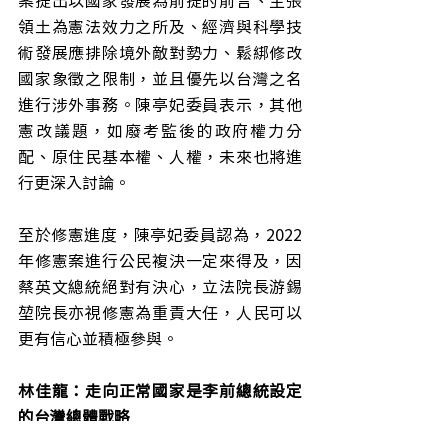
領土為憲法效力之所及、經濟與科學技
術發展應排除境外敵對勢力、鬆綁修改
國家象徵之限制，並且優先以台灣之名
進行涉外事務。陳亭妃委員表示，其他
憲改議題，如廢考監後的政府權力分
配、原住民基本權、人權，未來也將進
行更深入討論。
至於修憲進度，陳亭妃委員認為，2022
年修憲案進行公民複決一定來得及，因
蔡英文總統絕對有決心，立法院長游錫
堃院長亦視修憲為重責大任，人民可以
更有信心並積極參與。
林佳龍：走向正常國家是李前總統設定
的台灣總體戰略