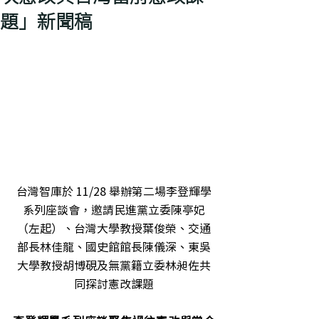
題」新聞稿
台灣智庫於 11/28 舉辦第二場李登輝學
系列座談會，邀請民進黨立委陳亭妃
（左起）、台灣大學教授葉俊榮、交通
部長林佳龍、國史館館長陳儀深、東吳
大學教授胡博硯及無黨籍立委林昶佐共
同探討憲改課題