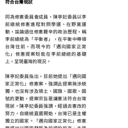
符合台灣現狀
同為修憲委員會成員，陳亭妃委員以李
前總統修憲進程對照學運、在野黨運
動，談論過往修憲艱辛的政治歷程，稱
李前總統為「平衡者」，在平衡中帶領
台灣往前，而現今的「邁向國家正常
化」修憲提案盼能在李前總統的基礎
上，呈現臺灣的現況。
陳亭妃委員指出，目前她提出「邁向國
家正常化」修憲案，強調此提案無涉統
獨，也沒有涉及領土、國旗、國歌、國
號的更動，提案宗旨是讓憲法符合台灣
現狀。陳亭妃委員強調，經過去憲改的
努力，自總統直選開始，台灣已是主權
獨立的國家。「邁向國家正常化」修憲
案提出以國家發展為前提的前言、主張