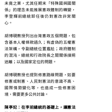
未竟之業，尤其任期末「特殊國與國關
係」的理念未能推展憲政體制的轉變，
李登輝前總統卸任後仍對憲改非常關
心。
胡博硯教授列出台灣憲政五個問題，包
含基本人權條款過久；有虛偽的五權憲
法架構，令副總統位置尷尬；政府體制
的混沌，總統和行政院長之間關係撲朔
迷離；以及國家定位的問題。
胡博硯教授也提到修憲路線問題，如要
修憲或制憲、人民對憲法的意識不高、
國際情勢變化等，也造成一些修憲困
境，需要更多公共討論。
陳亭妃：在李前總統的基礎上，讓憲法