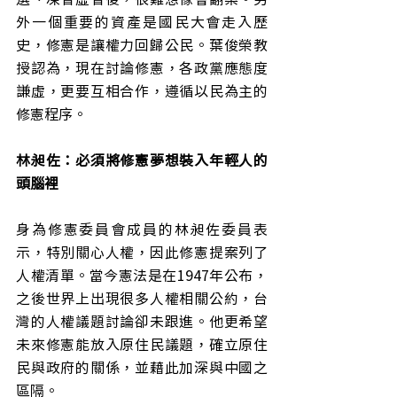
外一個重要的資產是國民大會走入歷
史，修憲是讓權力回歸公民。葉俊榮教
授認為，現在討論修憲，各政黨應態度
謙虛，更要互相合作，遵循以民為主的
修憲程序。
林昶佐：必須將修憲夢想裝入年輕人的
頭腦裡
身為修憲委員會成員的林昶佐委員表
示，特別關心人權，因此修憲提案列了
人權清單。當今憲法是在1947年公布，
之後世界上出現很多人權相關公約，台
灣的人權議題討論卻未跟進。他更希望
未來修憲能放入原住民議題，確立原住
民與政府的關係，並藉此加深與中國之
區隔。