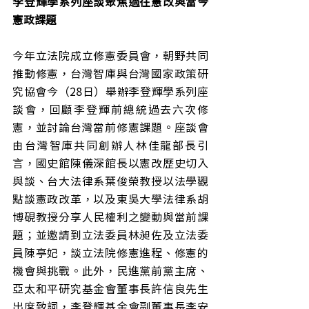
李登輝學系列座談聚焦過往憲改與當今
憲政課題
今年立法院成立修憲委員會，朝野共同
推動修憲，台灣智庫與台灣國家政策研
究協會今（28日）舉辦李登輝學系列座
談會，回顧李登輝前總統過去六次修
憲，並討論台灣當前修憲課題。座談會
由台灣智庫共同創辦人林佳龍部長引
言，國史館陳儀深館長以憲改歷史切入
與談、台大法律系葉俊榮教授以法學觀
點談憲政改革，以及東吳大學法律系胡
博硯教授分享人民權利之變動與當前課
題；並邀請到立法委員林昶佐及立法委
員陳亭妃，談立法院修憲進程、修憲的
機會與挑戰。此外，民進黨前黨主席、
亞太和平研究基金會董事長許信良先生
出席致詞，李登輝基金會副董事長李安