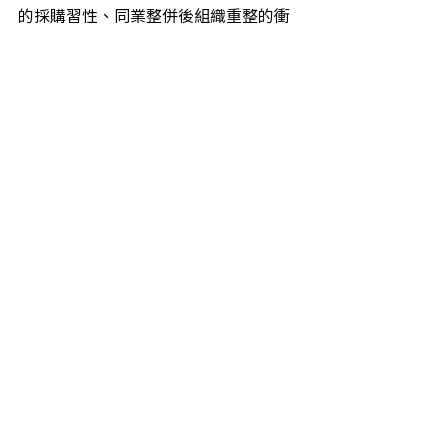
的採購習性、同業整併後組織重整的衝
擊等，如何讓集團企業維持原有客群及
其本身的運作特色，並能確實發揮整合
綜效，是為產業控股輔導的首要任務。
二、完善資訊公開機制達到平衡溝通：
產業控股並不介入各集團的日常營運，
對於集團企業的經營決策較不具強制
力，所以產業控股成立後勢必會面臨諸
多挑戰，例如：如何使資訊平衡溝通、
建立家族間兄弟互信走向專業經營治
理，進而打造企業永續發展的示範。是
以，產業控股將分演後勤支援與調停仲
介的角色，控股公司如何有效處理資訊
對接益形重要。
研討會
創新台灣