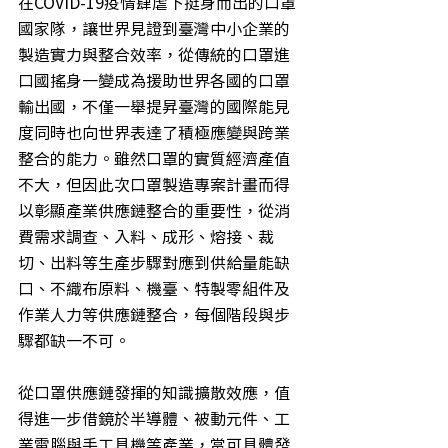
在COVID-19疫情肆虐下挺身而出的口罩
國家隊，讓世界見證到臺灣中小企業的
製造實力與整合效率，從傳統的口罩進
口國搖身一變成為援助世界各國的口罩
輸出國，不僅一舉提昇臺灣的國際能見
度同時也向世界表達了積極應變與跨業
整合的能力。雖然口罩的實質經濟產值
不大，但因此次口罩製造專案計畫而得
以彰顯產業供應鏈整合的重要性，從消
費需求調查、入料、成形、熔接、裁
切、出料等生產步驟對應到供給量能缺
口、不織布原料、機臺、特製零組件及
作業人力等供應鏈整合，每個階段與步
驟都缺一不可。
從口罩供應鏈發揮的知識擴散效應，值
得進一步借鏡於半導體、被動元件、工
業電腦與手工具機等產業，當可具體發