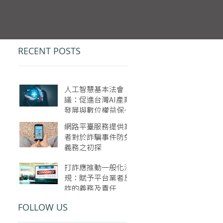
RECENT POSTS
人工智慧基本法會
議：促進台灣AI產業
發展與數位權益保障
的政策建議
網路平臺服務提供業
者對於詐騙事件防免
義務之初探
打詐應推動一般化法
規：賦予平台業者反
詐的義務及責任
事
​FOLLOW US