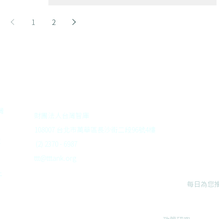
的認識，更有豐富的實務經驗，提出許多洞見。
1
2
​聯絡我們
​追蹤
灣
財團法人台灣智庫
，
108007 台北市萬華區長沙街二段
96號4樓
團
庫
(2) 2370 - 6987
，
ttt@tttank.org
。
-
每日為您