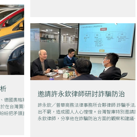
權相關的討論，主要集中在按釋字325號解釋及釋
.
585號解釋。目前大法官對於立法院行使調查權，
法官有明文，立法院調查權其根本性目的是為...
析
邀請許永欽律師研討詐騙防治
、德國奧格斯堡
許永欽／普華商務法律事務所合夥律師 詐騙手法
感於在台灣買車
出不窮，造成國人人心惶惶。台灣智庫特別邀請
紛紛把矛頭直向
永欽律師，分享他在詐騙防治方面的觀察和建議
究竟購買車輛所
許律師是檢察官出身，又有洗錢防制辦公室和金
的觀點，進一步
監督管理委員會的歷練，對詐騙防治不只有系統