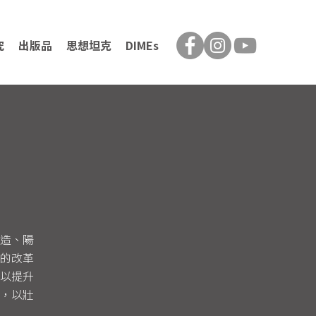
究
出版品
思想坦克
DIMEs
造、陽
的改革
以提升
，以壯