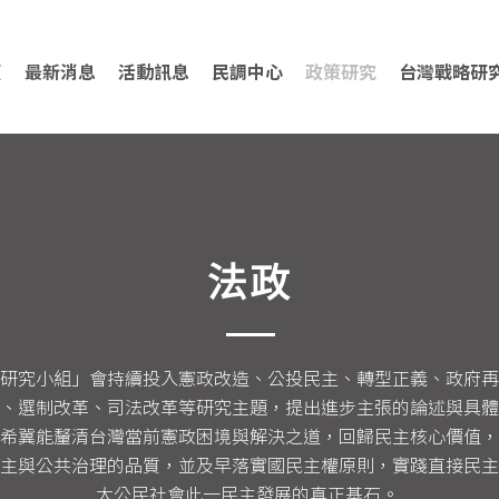
頁
最新消息
活動訊息
民調中心
政策研究
台灣戰略研
​法政
研究小組」會持續投入憲政改造、公投民主、轉型正義、政府再
、選制改革、司法改革等研究主題，提出進步主張的論述與具體
希冀能釐清台灣當前憲政困境與解決之道，回歸民主核心價值，
主與公共治理的品質，並及早落實國民主權原則，實踐直接民主
大公民社會此一民主發展的真正基石。