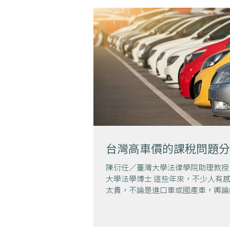
人肖像（例如台積電創辦人張忠謀妻..
台灣高車價的課稅問題分
陳衍任／臺灣大學法律學院助理教授
大學法學博士 這些年來，不少人有
太貴，不論是進口車或國產車，輿論
現行稅法對車輛課徵的稅負過重。但
負擔的稅捐是否過重？值得從比較法
檢視。 圖片來源：AdobeStock...