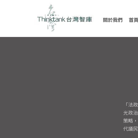
關於我們
首
「法政
光政治
策略，
代議民