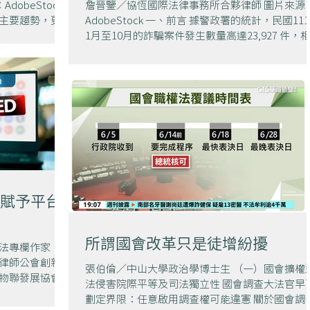
dobeStock
詹晉鑒／協恆國際法律事務所合夥律師 圖片來源
主要趨勢，更是
AdobeStock 一、前言 據警政署的統計，民國11
國科會於今年七
1月至10月的詐騙案件發生數量高達23,927 件，
引發了社會廣泛
於110年度同期的20,305件，成長比例高達17.8％
益保障之間取得
[1]...
賦予平台
所謂國會改革只是徒增紛擾
法專欄作家、全
律師公會創新科
張伯倫／中山大學政治學博士生 （一）國會擴權
物聯發展協會理
法侵害院際平等及司法獨立性 國會調查大法官早
打詐不能頭痛醫頭、
劃定界限：任意啟用調查權可能違憲 關於國會調
總是即時冒用名