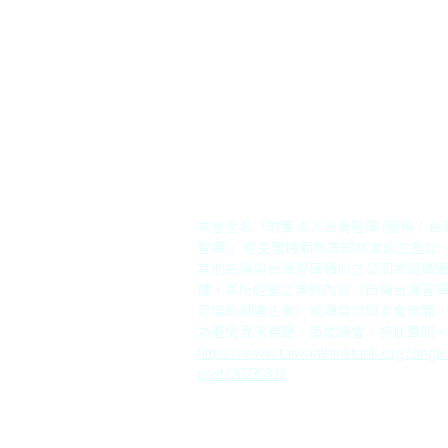
《澄清聲明》
本會無輔導企業之顧問業務
本會全名「財團法人台灣智庫 (簡稱：台
智庫)」經主管機關教育部核准設立登記
其他名稱與台灣智庫類似之公司或組織
體，其所經營之業務內容（自稱台灣智
可協助輔導企業）或項目均與本會無關
為避免混淆視聽，造成誤會，特此聲明
https://www.taiwanthinktank.org/single
post/20230818