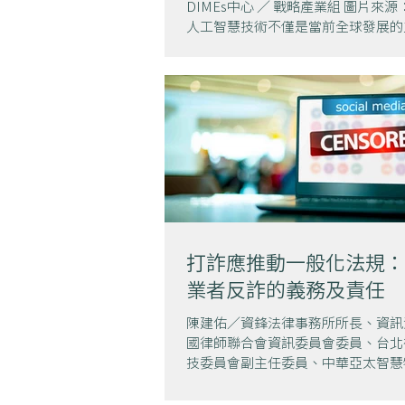
DIMEs中心 ／ 戰略產業組 圖片來源：A
人工智慧技術不僅是當前全球發展的
台灣重點發展的五大信賴產業之一。
月發布的人工智慧基本法修法草案，
的關注與討論。如何在產業發展與權
平衡，制定一部具體可行的人...
打詐應推動一般化法規：
業者反詐的義務及責任
陳建佑／資鋒法律事務所所長、資訊
國律師聯合會資訊委員會委員、台北
技委員會副主任委員、中華亞太智慧
事 圖片來源：AdobeStock 一、
腳痛醫腳 台灣詐騙集團十分猖獗，