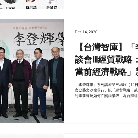
Dec 14, 2020
【台灣智庫】「
談會Ⅲ經貿戰略
當前經濟戰略」
「李登輝學」系列講座第三場昨（12
官邸藝文沙龍舉行。以「經貿戰略：戒
討李前總統如何在關鍵階段，為台灣經