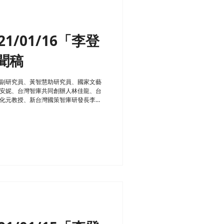
1/01/16「李登
聞稿
副研究員、黃智慧助研究員、國家文藝
安妮、台灣智庫共同創辦人林佳龍、台
化元教授、新台灣國策智庫研發長李明
冥誕，為紀念李前總統對台灣民主化...