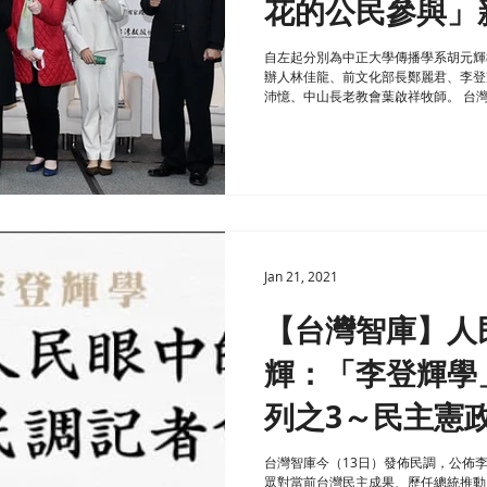
花的公民參與」
自左起分別為中正大學傳播學系胡元輝
辦人林佳龍、前文化部長鄭麗君、李登
沛憶、中山長老教會葉啟祥牧師。 台
登輝學系列座談會」，第五場於1月9日
Jan 21, 2021
【台灣智庫】人
輝：「李登輝學
列之3～民主憲
後新聞稿
台灣智庫今（13日）發佈民調，公佈
眾對當前台灣民主成果、歷任總統推動