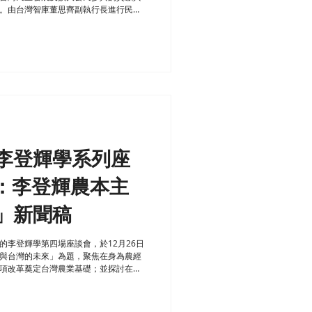
。由台灣智庫董思齊副執行長進行民調
明修教授、新北市議員李坤城、立法
李登輝學系列座
：李登輝農本主
」新聞稿
的李登輝學第四場座談會，於12月26日
與台灣的未來」為題，聚焦在身為農經
項改革奠定台灣農業基礎；並探討在全
未來農業政策該如何發展。...