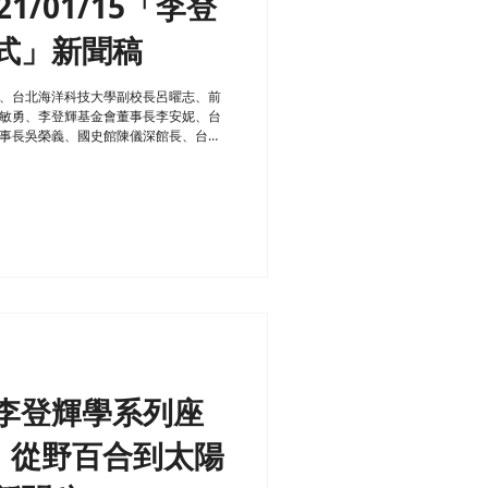
1/01/15「李登
式」新聞稿
、台北海洋科技大學副校長呂曜志、前
敏勇、李登輝基金會董事長李安妮、台
事長吳榮義、國史館陳儀深館長、台灣
系胡博硯教授。 李登輝99歲冥誕...
李登輝學系列座
：從野百合到太陽