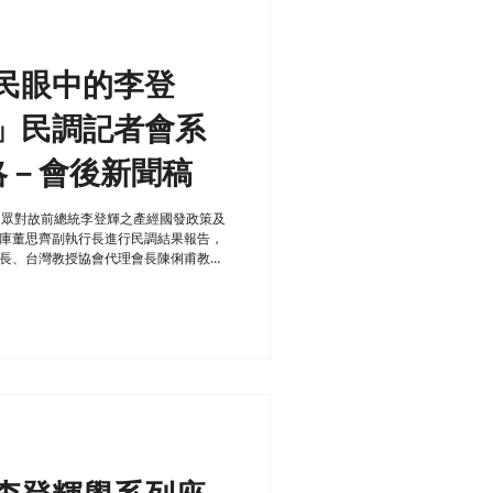
民眼中的李登
」民調記者會系
略－會後新聞稿
民眾對故前總統李登輝之產經國發政策及
庫董思齊副執行長進行民調結果報告，
長、台灣教授協會代理會長陳俐甫教
進行評論。