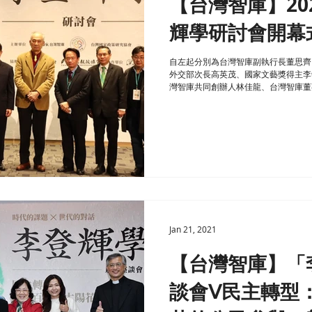
【台灣智庫】202
輝學研討會開幕
自左起分別為台灣智庫副執行長董思齊
外交部次長高英茂、國家文藝獎得主李
灣智庫共同創辦人林佳龍、台灣智庫董
聯合國協進會理事長涂醒哲、東吳大學法律
Jan 21, 2021
【台灣智庫】「
談會Ⅴ民主轉型