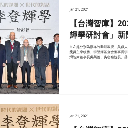
Jan 21, 2021
【台灣智庫】202
輝學研討會」新
自左起分別為蔡亦竹助理教授、吳叡人
獎得主李敏勇、李登輝基金會董事長李
灣智庫董事長吳榮義、吳密察院長、薛
峻。 1月15日為故前總統李登輝99歲
Jan 21, 2021