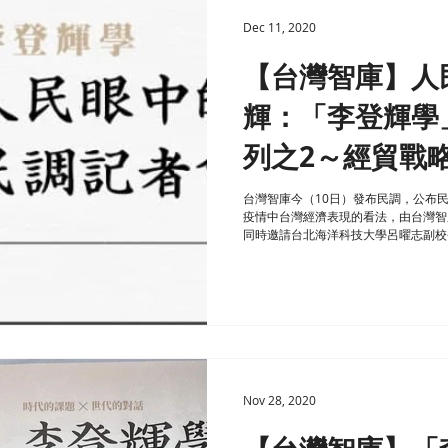
Dec 11, 2020
【台灣智庫】人
輝：「李登輝學
列之2～經貿戰
台灣智庫今（10日）發布民調，公布
疫情中台灣經濟表現的看法，由台灣智
同時邀請台北海洋科技大學呂曜志副校
授、立法委員陳亭妃、立法委員莊瑞雄
Nov 28, 2020