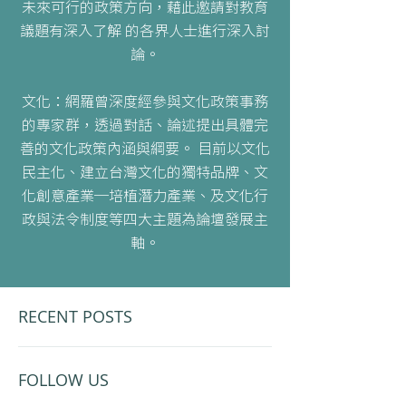
未來可行的政策方向，藉此邀請對教育
議題有深入了解 的各界人士進行深入討
論。
文化：網羅曾深度經參與文化政策事務
的專家群，透過對話、論述提出具體完
善的文化政策內涵與綱要。 目前以文化
民主化、建立台灣文化的獨特品牌、文
化創意產業─培植潛力產業、及文化行
政與法令制度等四大主題為論壇發展主
軸。
RECENT POSTS
​FOLLOW US