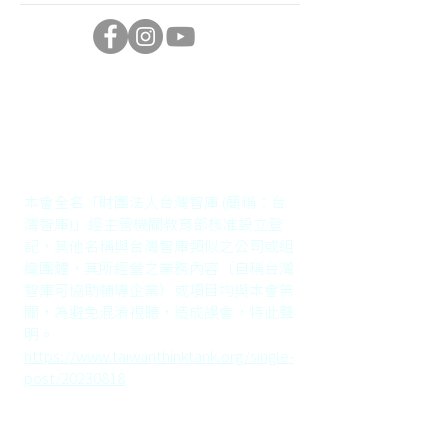
《澄清聲明》
本會無輔導企業之顧問業
務
本會全名「財團法人台灣智庫 (簡稱：台
灣智庫)」經主管機關教育部核准設立登
記，其他名稱與台灣智庫類似之公司或組
織團體，其所經營之業務內容（自稱台灣
智庫可協助輔導企業）或項目均與本會無
關，為避免混淆視聽，造成誤會，特此聲
明。
https://www.taiwanthinktank.org/single-
post/20230818
​聯絡我們