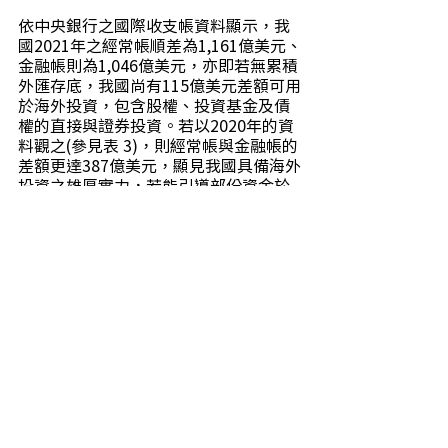
依中央銀行之國際收支帳資料顯示，我
國2021年之經常帳順差為1,161億美元、
金融帳則為1,046億美元，亦即若無累積
外匯存底，我國尚有115億美元差額可用
於海外投資，包含股權、投資基金及債
權的直接與證券投資。若以2020年的資
料觀之(參見表 3)，則經常帳與金融帳的
差額更達387億美元，顯見我國具備海外
投資之雄厚實力，若能引導部份資金於
參股或併購印太國家的數位新創事業，
則可使我國在印太數位經濟體系中取得
有利的先行者優勢，進而引導高附加價
值之經濟活動於我國境內實現。
二、參股新創事業或併購海外企業除了
預期的效益外，亦伴隨著風險，尤其在
印太區域，除了臺日韓港星以及紐澳
外，多數國家之經商環境、會計體系、
權勢網絡以及市場商情，皆為我方資金
難以掌握，多數情況下須尋找在地策略
夥伴以取得相對穩健之資訊。