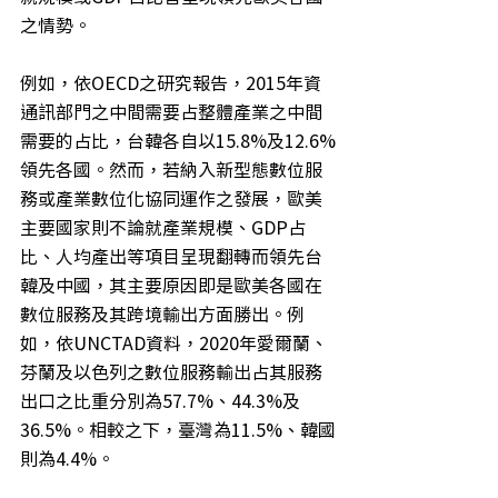
之情勢。
例如，依OECD之研究報告，2015年資
通訊部門之中間需要占整體產業之中間
需要的占比，台韓各自以15.8%及12.6%
領先各國。然而，若納入新型態數位服
務或產業數位化協同運作之發展，歐美
主要國家則不論就產業規模、GDP占
比、人均產出等項目呈現翻轉而領先台
韓及中國，其主要原因即是歐美各國在
數位服務及其跨境輸出方面勝出。例
如，依UNCTAD資料，2020年愛爾蘭、
芬蘭及以色列之數位服務輸出占其服務
出口之比重分別為57.7%、44.3%及
36.5%。相較之下，臺灣為11.5%、韓國
則為4.4%。