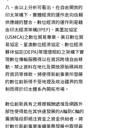
八、由以上分析可看出，在自由開放的
印太架構下，實體經濟的運作走向信賴
供應鏈的整合，數位經濟的運作則是藉
由印太經濟架構(IPEF)、美墨加協定
(USMCA)之數位貿易專章、美日數位貿
易協定、星澳數位經濟協定、數位經濟
夥伴協定(DEPA)等環環相扣之架構下實
現數位傳輸服務得以在資訊跨境自由移
動、禁止資料在地化及開放原始碼與政
府資訊等條款，將使得新創事業所發展
的數位創新得不受地理及政治疆界的限
制而得於印太體系內開拓市場。
數位創新具有之規模報酬遞增及網路外
部性使得能在其快速發展的A輪到C輪的
籌資階段即挹注資金之資金供給者，將
於數位新創事業後續業務發展中取得最