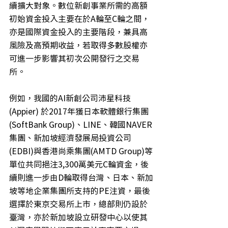
續擴大對象。數位新創事業所需的高額
初始資金投入主要在於A輪至C輪之間，
亦是國際資金投入的主要階段，兼具高
風險及高預期收益，若取得多數股權亦
可進一步影響其初次公開發行之交易
所。
例如，我國的AI新創公司沛星科技
(Appier) 於2017年獲日本軟體銀行集團
(SoftBank Group)、LINE、韓國NAVER
集團、新加坡經濟發展局投資公司
(EDBI)與香港尚乘集團(AMTD Group)等
單位共同挹注3,300萬美元C輪資金，後
續則進一步由D輪取得台灣、日本、新加
坡等地企業集團所支持的PE注資，最後
選擇於東京交易所上市，總部則仍設於
臺灣，亦於新加坡設立研發中心以使其