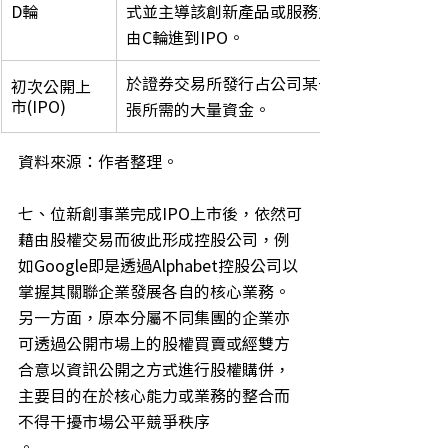
D輪
式並主導該創新產品或服務之發展，可選擇就
由C輪進到IPO。
​於證券交易所發行占公司某一比重的股票數
初次公開上
市(IPO)
張所需的大量資金。
資料來源：作者整理。
七、位新創事業完成IPO上市後，依然可
藉由股權交易而彼此形成控股公司，例
如Google即是透過Alphabet控股公司以
掌握其關聯企業發展各自的核心業務。
另一方面，原本分屬不同集團的企業亦
可透過公開市場上的股權買賣或經雙方
合意以資訊公開之方式進行股權購併，
主要目的在於核心能力或業務的整合而
不得干擾市場公平競爭秩序
。