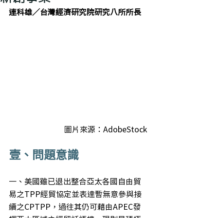
連科雄／台灣經濟研究院研究八所所長
圖片來源：AdobeStock
壹、問題意識
一、美國雖已退出整合亞太各國自由貿
易之TPP經貿協定並表達暫無意參與接
續之CPTPP，過往其仍可藉由APEC發