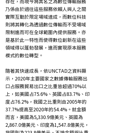
存在，而現今將其名之為數位傳輸服務
乃係由於過往這些服務依賴人與人之間
實際互動於限定場域達成，而數位科技
則將其轉化為透過數位傳輸而不受場域
限制進而可在全球範圍內提供服務。亦
是基於此一特性而使得數位創新在這些
領域得以蓬勃發展，進而實現原本服務
模式的數位轉型。
隨著其快速成長，依UNCTAD之資料顯
示，2020年主要國家之數據傳輸服務出
口占服務貿易出口之比重皆超過70%以
上，如美國占75.6%、英國占83.7%、印
度占76.2%，我國之比重則由2005年的
37.7%提高至2020年的54.4%。就金額
而言，美國為5,330.9億美元、英國為
2,867.0億美元、印度為1,547.8億美元，
我國則為223.8億美元，不論金額與比重