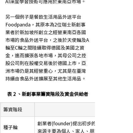
AI深度學習技術可應用於東南亞市場。
另一個例子是餐飲生活用品外送平台
Foodpanda，其原本為2位瑞士新創事
業者於新加坡所創立之經營東南亞各國
市場的食品外送平台，之後於天使輪及A
輪至C輪之間陸續取得德國及美國之資
金，進而擴張各地市場，其母公司之控
股公司則在股權交易後於德國上市，亞
洲市場仍是其經營重心，尤其是在臺灣
持續由食品外送擴展至其他生活用品。
表 2 、新創事業籌資階段及資金供給者
籌資階段
創業者(founder)提出初步的創業概念，
種子輪
來源主要為個人、家人、朋友。