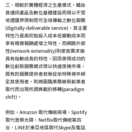
三、相較於實體經濟之生產模式，藉由
資通訊產品及數位基礎建設而得以不受
地理疆界限制而可全球傳輸之數位服務
(digitally-deliverable service)，其主要
特性乃是高初始投入成本低變動成本而
享有規模報酬遞增之特性，而網路外部
性(network externality)則使其需求端
具有指數成長的特性，因而使得成功的
數位創新服務模式得以快速席捲市場，
既有的服務提供者若無從依特殊條件綁
定其使用者，則將面臨業務被新創業者
取代而出現所謂典範的移轉(paradigm 
shift)。
例如，Amazon 取代傳統商場、Spotify
取代音樂光碟、Netflix取代傳統第四
台、LINE於東亞地區取代Skype及電話