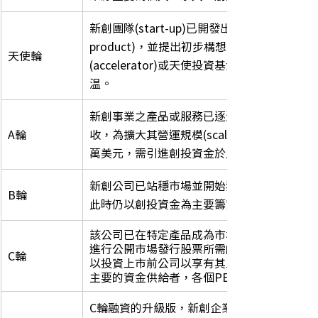
新創團隊(start-up)已開發出產品原型(prototy
product)，並提出初步構想的商業模式，
天使輪
(accelerator)或天使投資基金取得約1
温。
新創事業之產品或服務已逐漸成熟，商業模式
A輪
收，為擴大其營運規模(scale-up)，此時所
萬美元，需引進創投資金於此發展階段。
新創公司已站穩市場並開始獲利，為尋求開發
B輪
此時仍以創投資金為主要籌資對象，金額約為3
該公司已在特定產品成為市場領導者，為發展
進行公開市場發行股票所需的前置作業成本，
C輪
以投資上市前公司以享有其上市後利益之私募資金(pri
主要的資金供給者，各個PE所聯合提供之資金規
C輪融資的升級版，新創企業在此階段已擁有