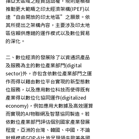
揮亞太區域之經貿話語權，現則是積極
推動更大範疇之印太經濟架構(IPEF)以
達“自由開放的印太地區”之願景。依
其所提出之架構內容，主要涉及印太地
區信賴供應鏈的運作模式以及數位貿易
的深化。
二、數位經濟的發展除了以資通訊產品
及服務為主的數位產業部門(digital 
sector)外，亦包含依數位產業部門之運
作而得以藉由數位平台實現的新型態數
位服務，以及應用數位科技而使得既有
產業得以數位化協同運作(digitalized 
economy)，例如應用大數據及高效運算
而實現的AI物聯網及智慧協同製造。若
依數位產業部門評估個別國家產業發展
程度，亞洲的台灣、韓國、中國，不論
就規模或GDP占比皆呈現領先歐美各國