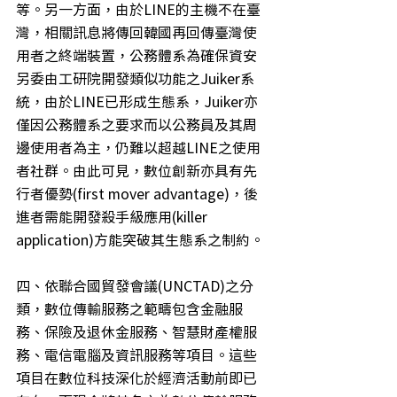
等。另一方面，由於LINE的主機不在臺
灣，相關訊息將傳回韓國再回傳臺灣使
用者之終端裝置，公務體系為確保資安
另委由工研院開發類似功能之Juiker系
統，由於LINE已形成生態系，Juiker亦
僅因公務體系之要求而以公務員及其周
邊使用者為主，仍難以超越LINE之使用
者社群。由此可見，數位創新亦具有先
行者優勢(first mover advantage)，後
進者需能開發殺手級應用(killer 
application)方能突破其生態系之制約。
四、依聯合國貿發會議(UNCTAD)之分
類，數位傳輸服務之範疇包含金融服
務、保險及退休金服務、智慧財產權服
務、電信電腦及資訊服務等項目。這些
項目在數位科技深化於經濟活動前即已