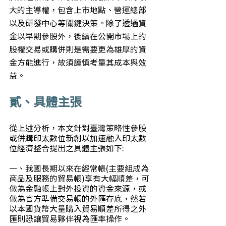
大的主導權，包含上市地點、營運總部
以及研發中心等關鍵決策。除了透過資
金以早期參股外，後續在公開市場上的
股權交易或購併則是需要更為雄厚的資
金方能進行，故須謹慎考量其成本與效
益。
貳、具體主張
從上述分析，本文針對臺灣策略性參股
或併購印太數位新創以加速融入印太數
位經濟整合提出之具體主張如下:
一、我國長期以來在經常帳(主要組成為
商品及服務的貿易帳)享有大幅順差，可
做為金融帳上對外投資的資金來源，或
做為官方準備交易帳的外匯存底，然若
以本國貨幣大量購入貿易順差所得之外
匯則恐讓貿易夥伴視為匯率操作。