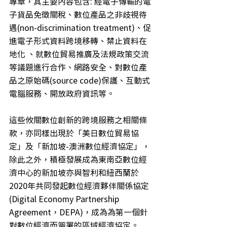
專章，其主要內容包含: 經電子傳輸的電
子貨品免徵關稅、數位產品之非歧視待
遇(non-discrimination treatment)、促
進電子形式資料跨境移轉、禁止資料在
地化 、就數位貿易推廣及法規政策交流
等議題進行合作、網路安全、對數位產
品之原始碼(source code)保護、互動式
電腦服務、開放政府資訊等。
這些攸關數位創新的跨境服務之相關條
款，亦同樣出現於「美日數位貿易協
定」及「新加坡-澳洲數位經濟協定」，
除此之外，積極發展成為東南亞數位經
濟中心的新加坡亦與智利和紐西蘭於
2020年共同發起數位經濟夥伴關係協定
(Digital Economy Partnership 
Agreement，DEPA)，成為為第一個針
對數位經濟而簽署的區域經濟協定。