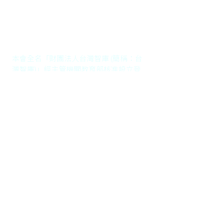
《澄清聲明》
本會無輔導企業之顧問業
務
本會全名「財團法人台灣智庫 (簡稱：台
灣智庫)」經主管機關教育部核准設立登
記，其他名稱與台灣智庫類似之公司或組
織團體，其所經營之業務內容（自稱台灣
智庫可協助輔導企業）或項目均與本會無
關，為避免混淆視聽，造成誤會，特此聲
明。
https://www.taiwanthinktank.org/single-
post/20230818
​聯絡我們
財團法人台灣智庫
108007 台北市萬華區長沙街二段
96號