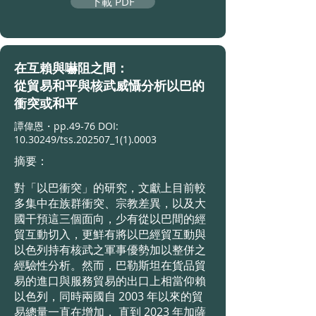
下載 PDF
在互賴與嚇阻之間：
從貿易和平與核武威懾分析以巴的
衝突或和平
譚偉恩・
pp.49-76 DOI:
10.30249
/tss.202507_
1(1).0003
摘要：
對「以巴衝突」的研究，文獻上目前較
多集中在族群衝突、宗教差異，以及大
國干預這三個面向，少有從以巴間的經
貿互動切入，更鮮有將以巴經貿互動與
以色列持有核武之軍事優勢加以整併之
經驗性分析。然而，巴勒斯坦在貨品貿
易的進口與服務貿易的出口上相當仰賴
以色列，同時兩國自 2003 年以來的貿
易總量一直在增加， 直到 2023 年加薩