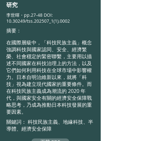
研究
李世暉・
pp.27-48 DOI:
10.30249
/tss.202507_
1(1).0002
摘要：
在國際層級中，「科技民族主義」概念
強調科技與國家認同、安全、經濟繁
榮、社會穩定的緊密聯繫，主要用以描
述不同國家在科技治理上的方法，以及
它們如何利用科技在全球市場中影響權
力。日本自明治維新以來，就將「科
技」視為建立現代國家的重要條件。而
在科技民族主義成為潮流的 2020 年
代，與國家安全有關的經濟安全保障戰
略思考，乃成為推動日本科技發展的重
要因素。
關鍵詞： 科技民族主義、地緣科技、半
導體、經濟安全保障