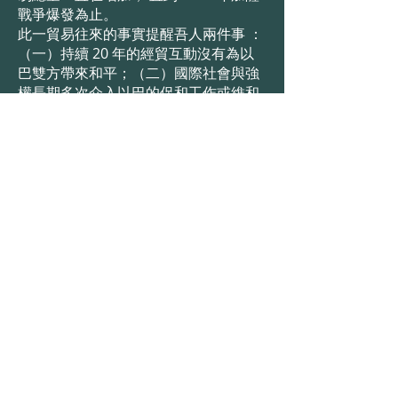
戰爭爆發為止。
此一貿易往來的事實提醒吾人兩件事 ：
（一）持續 20 年的經貿互動沒有為以
巴雙方帶來和平；（二）國際社會與強
權長期多次介入以巴的促和工作或維和
努力效果不彰。
關鍵詞： 以巴衝突、貿易互動、核武嚇
阻、貿易和平論、核武和平論
下載 PDF
《澄清聲明》
本會無輔導企業之顧問業
務
本會全名「財團法人台灣智庫 (簡稱：台
灣智庫)」經主管機關教育部核准設立登