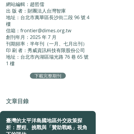
網站編輯：趙哲儒
出 版 者：財團法人台灣智庫
地址：台北市萬華區長沙街二段 96 號 4
樓
信箱：frontier@dimes.org.tw
創刊年月：2025 年 7 月
刊期頻率：半年刊（一月、七月出刊）
印 刷 者：秀威資訊科技有限股份公司
地址：台北市內湖區瑞光路 76 巷 65 號
1 樓
下載完整期刊
​文章目錄
臺灣的太平洋島國地區外交政策探
析：歷程、挑戰與「贊助戰略」視角