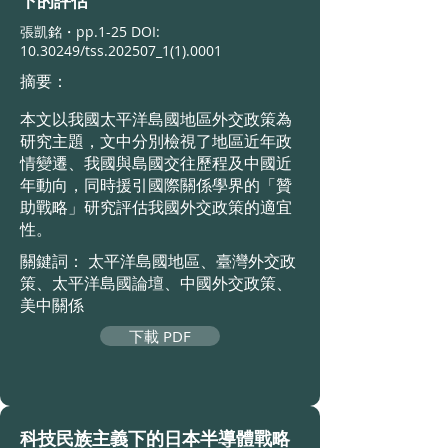
下的評估
張凱銘・
pp.1-25
DOI:
10.30249
/tss.202507_
1(1).0001
摘要：
本文以我國太平洋島國地區外交政策為
研究主題，文中分別檢視了地區近年
政
情變遷、我國與島國交往歷程及中國近
年動向，同時援引國際關係學界的「贊
助
戰略」研究評估我國外交政策的適宜
性。
關鍵詞： 太平洋島國地區、臺灣外交政
策、太平洋島國論壇、中國外交政策、
美中關係
下載 PDF
科技民族主義下的日本半導體戰略