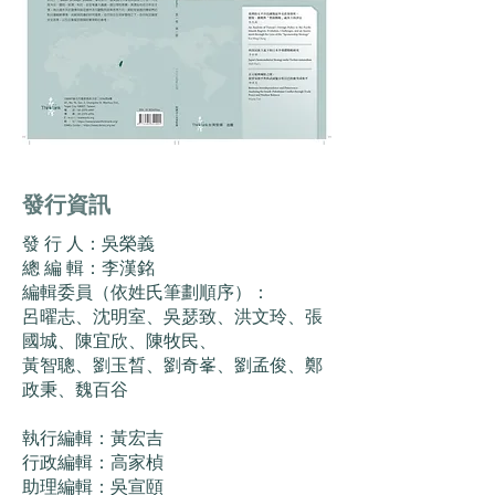
發行資訊
發 行 人：吳榮義
總 編 輯：李漢銘
編輯委員（依姓氏筆劃順序）：
呂曜志、沈明室、吳瑟致、洪文玲、張
國城、陳宜欣、陳牧民、
黃智聰、劉玉晳、劉奇峯、劉孟俊、鄭
政秉、魏百谷
執行編輯：黃宏吉
行政編輯：高家楨
助理編輯：吳宣頤