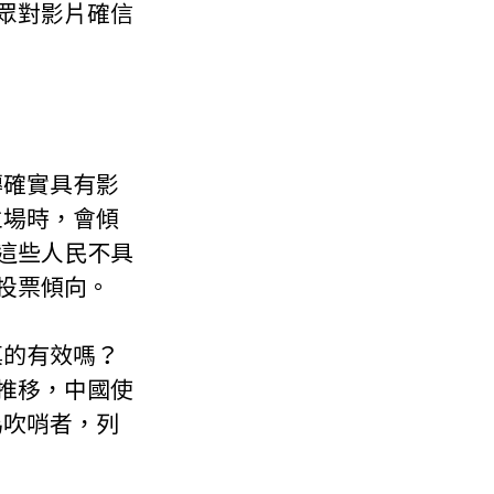
眾對影片確信
傳確實具有影
立場時，會傾
這些人民不具
投票傾向。
真的有效嗎？
推移，中國使
為吹哨者，列