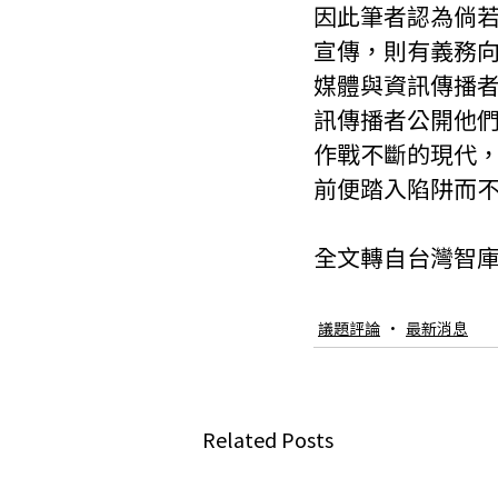
因此筆者認為倘
宣傳，則有義務
媒體與資訊傳播
訊傳播者公開他
作戰不斷的現代
前便踏入陷阱而
全文轉自台灣智
議題評論
最新消息
Related Posts