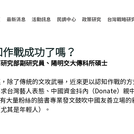
頁
最新消息
活動訊息
民調中心
政策研究
台灣戰略研
知作戰成功了嗎？
庫研究部副研究員、陽明交大傳科所碩士
連，除了傳統的文攻武嚇，近來更以認知作戰的方
求台灣藝人表態、中國資金抖內（Donate）親
具有大量粉絲的臉書專業發文鼓吹中國友善立場的
（尤其是年輕人）。