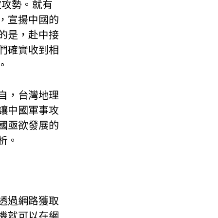
波攻勢。就有
，宣揚中國的
的是，赴中接
們確實收到相
。
自，台灣地理
讓中國軍事攻
國亟欲發展的
析。
透過網路獲取
機就可以在網