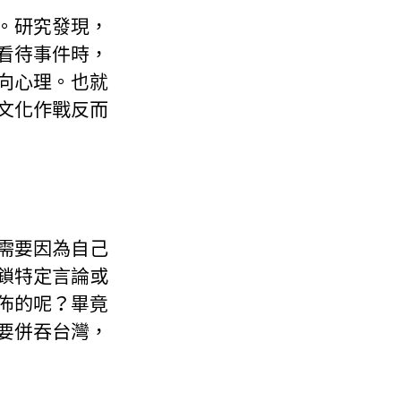
。研究發現，
看待事件時，
向心理。也就
文化作戰反而
需要因為自己
鎖特定言論或
佈的呢？畢竟
要併吞台灣，