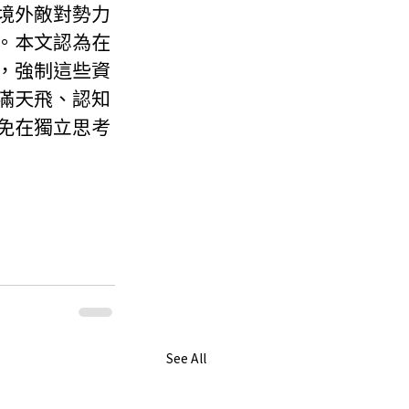
境外敵對勢力
。本文認為在
，強制這些資
滿天飛、認知
免在獨立思考
See All