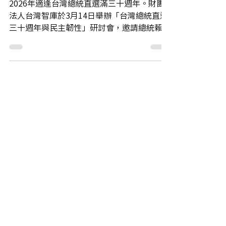
直選三十週年與民主韌性研討會」
（會議手冊QR CORE）
2026年適逢台灣總統直選滿三十週年。財團
法人台灣智庫於3月14日舉辦「台灣總統直選
三十週年與民主韌性」研討會，邀請總統賴清
德、外交部長林佳龍，以及多位法律、政治、
國安領域學者與公共意見領袖，從歷史回顧與
前瞻視角，系統性檢視台灣民主發展三十年來
的制度意義與未來挑戰。 總統賴清德致詞表
示，1996年總統直選具有三項重大意義：第
一是「主權在民」，人民是國家的主人，可以
透過選票決定由誰領導國家；第二是確立「民
主台灣」的重要里程碑，透過直選建立政府的
合法性與民主正當性，使台灣邁入民主深化與
鞏固的新階段；第三則彰顯台灣是一個主權獨
立的國家，不論名稱為中華民國、中華民國台
灣或台灣，都代表台灣已具備新的國家生命。
賴總統指出，總統直選並非從天而降，而是台