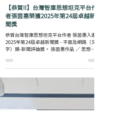
Nov 18, 2025
1 min read
【恭賀!!】台灣智庫思想坦克平台作
者張茵惠榮獲2025年第24屆卓越新
聞獎
恭賀台灣智庫思想坦克平台作者 張茵惠入選
2025年第24屆卓越新聞獎 - 平面及網路（文
字）類-新聞評論獎。 張茵惠作品 ╱ 思想坦
克 VoiceTank 張茵惠 礦坑中的金絲雀：伊朗
女人1979年迄今未醒的一場惡夢 英國最高法
院對「女性」定義的判決，意味著什麼？ JK
羅琳、反政確與「粗糙女性主義」 第二十四
屆卓越新聞獎 參賽總件數為771件 ，經過 評
審團37位委員 一個多月的審閱討論後，共 選
出98件入選作品 。 被選出的98件入選作品，
反映了過去一年台灣及國際的重大事件，展現