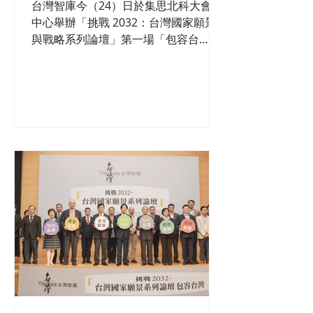
影片集錦）
台灣智庫今（24）日於集思北科大會議
中心舉辦「挑戰 2032：台灣國家願景
與戰略系列論壇」第一場「包容台
灣」，開幕邀請副總統賴清德、總統府
秘書長林佳龍致詞，在上午的專題報告
和綜合座談後，圍繞活動主軸的「社會
投資」、「社會住宅」、「人口與托
育」、「年金政策」等各項論壇一一登
場...