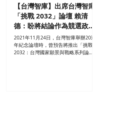
【台灣智庫】出席台灣智庫
「挑戰 2032」論壇 賴清
德：盼將結論作為競選政見
推動台灣前進－論壇新聞稿
2021年11月24日，台灣智庫舉辦20週
（ 影片集錦）
年紀念論壇時，曾預告將推出「挑戰
2032：台灣國家願景與戰略系列論
壇」，今（24）日於集思北科大會議中
心登場，副總統賴清德、台灣智庫共同
創辦人、總統府秘書長林佳龍親自到場
致詞，包括青平台基金會董事長鄭麗
君、李登輝基金會董事長李安妮...
《澄清聲明》
本會無輔導企業之顧問業
務