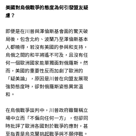
美國對烏俄戰爭的態度為何引發盟友疑
慮？
即便是在川普與澤倫斯基會面的驚天破
局後，包含北約、波蘭乃至澤倫斯基本
人都曉得，若沒有美國的參與和支持，
烏俄之間的和平將遙不可及，且沒有任
何一個歐洲國家能單獨面對俄羅斯。然
而，美國的重要性反而加劇了歐洲的
「疑美論」，原因是川普在向盟友展現
強勢態度時，卻對俄羅斯姿態異常溫
和。
在烏俄戰爭談判中，川普政府雖聲稱立
場中立而「不偏向任何一方」，但卻同
時批評了歐洲各國對於戰爭的應對，甚
至指責是烏克蘭挑起戰爭與不願停戰。