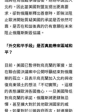
北約。因此當美國對盟友提出更高要
求，卻對俄羅斯釋出善意時，即無法阻
止歐洲開始質疑美國的承諾是否依然可
靠，是否在和談後真的仍有意願在未來
阻止俄羅斯撕毀協議。
「外交和平手段」是否真能帶來區域和
平？
目前，美國已暫停對烏克蘭的軍援，並
在聯合國決議案中公開呼籲結束對俄羅
斯的孤立，且表示烏克蘭加入北約與收
復烏東領土的想法「不切實際」。這樣
的表態讓歐洲各國擔心，一旦美國降低
對烏克蘭的承諾，俄羅斯將更肆無忌
憚，甚至擴大對於其他歐洲國家的威
脅。如果對於川普政府而言，就連援助