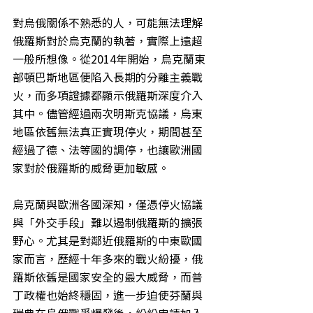
對烏俄關係不熟悉的人，可能無法理解
俄羅斯對於烏克蘭的執著，實際上遠超
一般所想像。從2014年開始，烏克蘭東
部頓巴斯地區便陷入長期的分離主義戰
火，而多項證據都顯示俄羅斯深度介入
其中。儘管經過兩次明斯克協議，烏東
地區依舊無法真正實現停火，期間甚至
經過了德、法等國的調停，也讓歐洲國
家對於俄羅斯的威脅更加敏感。
烏克蘭與歐洲各國深知，僅憑停火協議
與「外交手段」難以遏制俄羅斯的擴張
野心。尤其是對鄰近俄羅斯的中東歐國
家而言，歷經十年多來的戰火紛擾，俄
羅斯依舊是國家安全的最大威脅，而普
丁政權也始終穩固，進一步迫使芬蘭與
瑞典在烏俄戰爭爆發後，紛紛申請加入