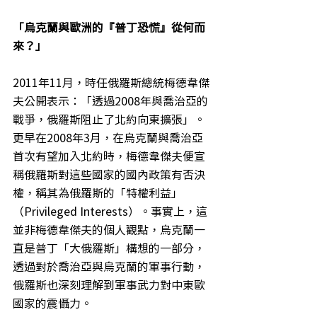
「烏克蘭與歐洲的『普丁恐慌』從何而
來？」
2011年11月，時任俄羅斯總統梅德韋傑
夫公開表示：「透過2008年與喬治亞的
戰爭，俄羅斯阻止了北約向東擴張」。
更早在2008年3月，在烏克蘭與喬治亞
首次有望加入北約時，梅德韋傑夫便宣
稱俄羅斯對這些國家的國內政策有否決
權，稱其為俄羅斯的「特權利益」
（Privileged Interests）。事實上，這
並非梅德韋傑夫的個人觀點，烏克蘭一
直是普丁「大俄羅斯」構想的一部分，
透過對於喬治亞與烏克蘭的軍事行動，
俄羅斯也深刻理解到軍事武力對中東歐
國家的震懾力。