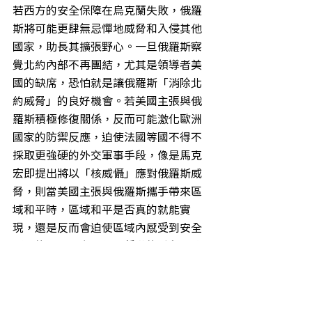
若西方的安全保障在烏克蘭失敗，俄羅
斯將可能更肆無忌憚地威脅和入侵其他
國家，助長其擴張野心。一旦俄羅斯察
覺北約內部不再團結，尤其是領導者美
國的缺席，恐怕就是讓俄羅斯「消除北
約威脅」的良好機會。若美國主張與俄
羅斯積極修復關係，反而可能激化歐洲
國家的防禦反應，迫使法國等國不得不
採取更強硬的外交軍事手段，像是馬克
宏即提出將以「核威懾」應對俄羅斯威
脅，則當美國主張與俄羅斯攜手帶來區
域和平時，區域和平是否真的就能實
現，還是反而會迫使區域內感受到安全
疑慮的其他國家嘗試更偏激的手段，值
得持續觀察。
結論：美國的領導地位是否仍然穩固？