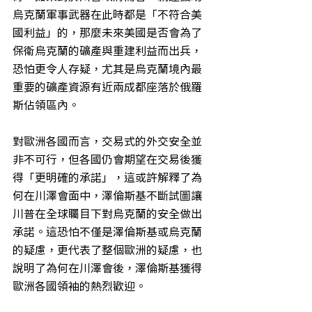
烏克蘭軍事武器在此時都是「不符合美
國利益」的，那麼未來美國是否會為了
保衛烏克蘭的礦產與重建利益而出兵，
恐怕更令人存疑，尤其是烏克蘭境內最
重要的礦產資源有近兩成都座落於俄羅
斯佔領區內。
對歐洲各國而言，交易式的外交安全並
非不可行，但各國仍會期望在交易後獲
得「更明確的承諾」，這或許解釋了為
何在川澤會面中，澤倫斯基不斷試圖讓
川普在全球矚目下對烏克蘭的安全做出
承諾。這恐怕不僅是澤倫斯基或烏克蘭
的疑慮，更代表了整個歐洲的疑慮，也
說明了為何在川澤會後，澤倫斯基獲得
歐洲各國領袖的熱烈歡迎。