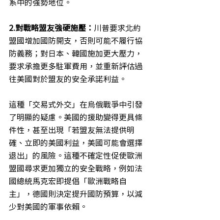
系中的強勢地位。
2.對戰略盟友強硬施壓：
川普要求北約
盟國增加國防開支，否則可能不履行協
防義務；對日本、韓國施加更大壓力，
要求承擔更多駐軍費用，並重新評估過
往美國對於盟友的安全承諾利益。
這種「交易式外交」在烏俄戰爭中引發
了明顯的疑慮。美國的援助變得更具條
件性，甚至出現「若盟友無法提供明
確、立即的美國利益，美國可能會選擇
退出」的風險。這種不確定性促使歐洲
盟國尋求更加獨立的安全戰略，例如法
國總統馬克宏即提倡「歐洲戰略自
主」，德國則決定提升國防預算，以減
少對美國的軍事依賴。