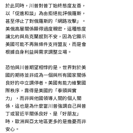
於此同時，川普對普丁始終態度友善，
以「促進和談」為由拒絕批評俄羅斯，
甚至停止了對俄羅斯的「網路攻擊」。
美俄高層關係顯得過度親密，這種態度
讓北約與烏克蘭感到不安，因為它顯示
美國可能不再無條件支持盟友，而是會
根據自身利益與需求調整立場。
恐怕與川普期望相悖的是，世界對於美
國的期待並非成為一個與所有國家關係
良好的中立調停者。美國有能力維繫國
際秩序，靠得是美國的「拳頭與實
力」，而非與他國領導人間的個人關
係，這也是為什麼當川普強調自己與普
丁或習近平關係良好、是「好朋友」
時，歐洲與亞太地區更多的是擔憂而非
安心。