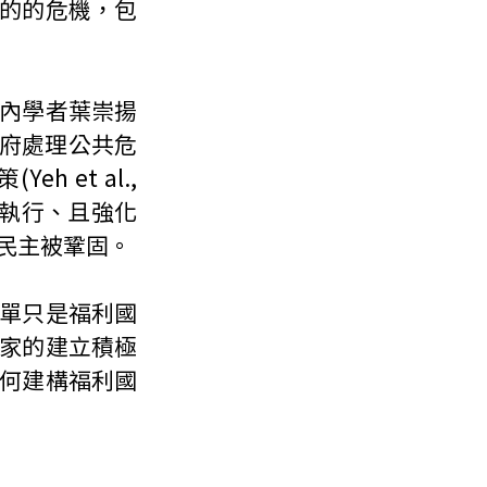
的的危機，包
內學者葉崇揚
政府處理公共危
et al., 
地執行、且強化
民主被鞏固。
單只是福利國
家的建立積極
何建構福利國