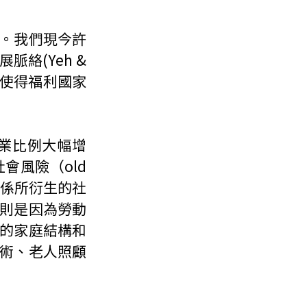
。我們現今許
(Yeh & 
，使得福利國家
業比例大幅增
風險（old 
用關係所衍生的社
則是因為勞動
的家庭結構和
術、老人照顧