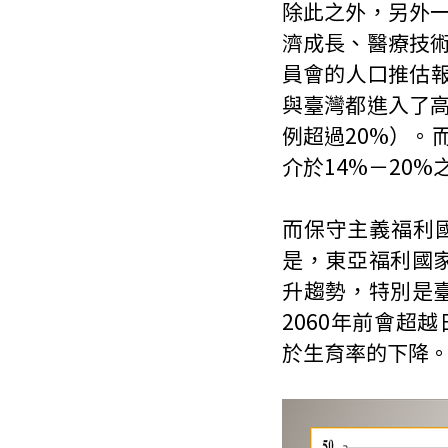
除此之外，另外
濟成長、醫療技
員會的人口推估報
與臺灣都進入了
例超過20%）。
介於14%－20%
而保守主義福利
是，東亞福利國家
升趨勢，特別是臺
2060年前會超
於生育率的下降