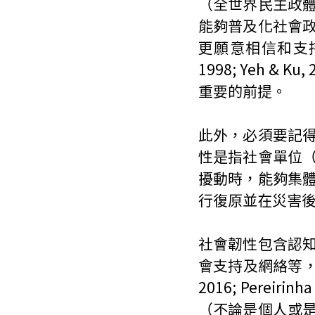
（全世界民主政
能夠普及化社會
更願意相信和支持
1998; Yeh 
重要的前提。
此外，必須要記
性是指社會單位
擾動時，能夠集
行復原並在災害
社會韌性包含認
會支持及網絡等，這
2016; Perei
（不論是個人或